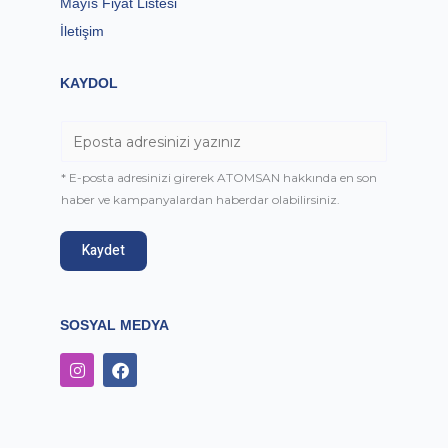
Mayıs Fiyat Listesi
İletişim
KAYDOL
* E-posta adresinizi girerek ATOMSAN hakkında en son
haber ve kampanyalardan haberdar olabilirsiniz.
Kaydet
SOSYAL MEDYA
I
F
n
a
s
c
t
e
a
b
g
o